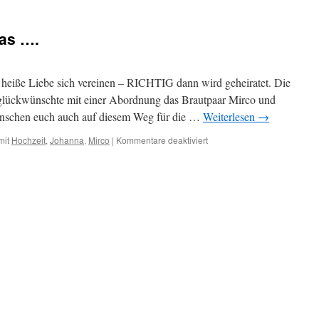
was ….
heiße Liebe sich vereinen – RICHTIG dann wird geheiratet. Die
glückwünschte mit einer Abordnung das Brautpaar Mirco und
ünschen euch auch auf diesem Weg für die …
Weiterlesen
→
für
mit
Hochzeit
,
Johanna
,
Mirco
|
Kommentare deaktiviert
Na
die
2
trauen
sich
was
….