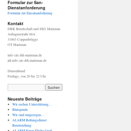
Formular zur San-
Dienstanforderung
Formular zur Einsatzanfoderung
Kontakt
DRK Bereitschaft und SEG Marienau
Auhagenstraße 66A
31863 Coppenbrügge
OT Marienau
info (at) drk-marienau.de
jrk-info (at) drk-marienau.de
Dienstabend:
Freitags, von 20 bis 22 Uhr
Neueste Beiträge
Wir suchen Unterstützung…
Blutspende
Wir sind umgezogen…
ALARM Rettungsdienst
Bereitstellung
ALARM Feuer Fläche Groß