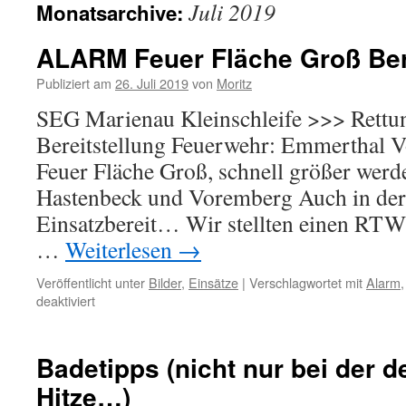
Juli 2019
Monatsarchive:
springen
ALARM Feuer Fläche Groß Ber
Publiziert am
26. Juli 2019
von
Moritz
SEG Marienau Kleinschleife >>> Rettun
Bereitstellung Feuerwehr: Emmerthal V
Feuer Fläche Groß, schnell größer werd
Hastenbeck und Voremberg Auch in der 
Einsatzbereit… Wir stellten einen RTW
…
Weiterlesen
→
Veröffentlicht unter
Bilder
,
Einsätze
|
Verschlagwortet mit
Alarm
für
deaktiviert
ALARM
Feuer
Fläche
Badetipps (nicht nur bei der d
Groß
Hitze…)
Bereitstellung