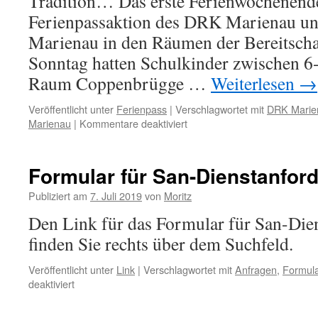
Tradition… Das erste Ferienwochenende 
Ferienpassaktion des DRK Marienau un
Marienau in den Räumen der Bereitscha
Sonntag hatten Schulkinder zwischen 6
Raum Coppenbrügge …
Weiterlesen
→
Veröffentlicht unter
Ferienpass
|
Verschlagwortet mit
DRK Marie
für
Marienau
|
Kommentare deaktiviert
++
Ferienpass
2019
Formular für San-Dienstanfor
++
Publiziert am
7. Juli 2019
von
Moritz
Den Link für das Formular für San-Die
finden Sie rechts über dem Suchfeld.
Veröffentlicht unter
Link
|
Verschlagwortet mit
Anfragen
,
Formula
für
deaktiviert
Formular
für