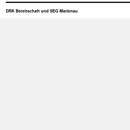
San-
Dienstanforderungen
DRK Bereitschaft und SEG Marienau