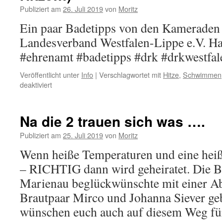
RTW
Publiziert am
26. Juli 2019
von
Moritz
Ein paar Badetipps von den Kameraden
Landesverband Westfalen-Lippe e.V. Ha
#ehrenamt #badetipps #drk #drkwestfa
Veröffentlicht unter
Info
|
Verschlagwortet mit
Hitze
,
Schwimmen
für
deaktiviert
Badetipps
(nicht
nur
Na die 2 trauen sich was ….
bei
der
Publiziert am
25. Juli 2019
von
Moritz
derzeitigen
Wenn heiße Temperaturen und eine heiß
Hitze…)
– RICHTIG dann wird geheiratet. Die B
Marienau beglückwünschte mit einer A
Brautpaar Mirco und Johanna Siever ge
wünschen euch auch auf diesem Weg f