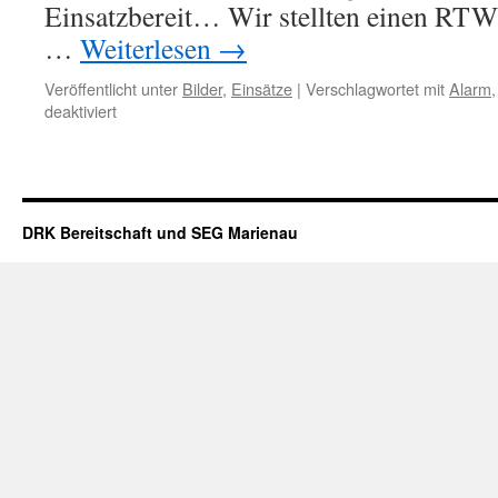
Einsatzbereit… Wir stellten einen RTW
…
Weiterlesen
→
Veröffentlicht unter
Bilder
,
Einsätze
|
Verschlagwortet mit
Alarm
für
deaktiviert
ALARM
Feuer
Fläche
Groß
Bereitstellung
DRK Bereitschaft und SEG Marienau
RTW