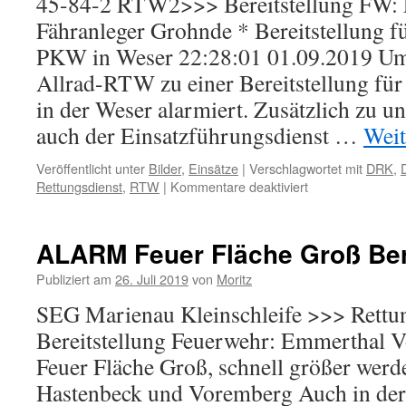
45-84-2 RTW2>>> Bereitstellung FW:
Fähranleger Grohnde * Bereitstellung fü
PKW in Weser 22:28:01 01.09.2019 Um
Allrad-RTW zu einer Bereitstellung für
in der Weser alarmiert. Zusätzlich zu
auch der Einsatzführungsdienst …
Weit
Veröffentlicht unter
Bilder
,
Einsätze
|
Verschlagwortet mit
DRK
,
für
Rettungsdienst
,
RTW
|
Kommentare deaktiviert
ALARM
Rettungsdienst
Bereitstellung
ALARM Feuer Fläche Groß Ber
Publiziert am
26. Juli 2019
von
Moritz
SEG Marienau Kleinschleife >>> Rettun
Bereitstellung Feuerwehr: Emmerthal V
Feuer Fläche Groß, schnell größer werd
Hastenbeck und Voremberg Auch in der 