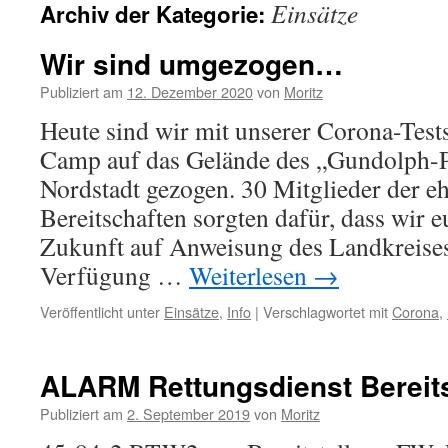
Einsätze
Archiv der Kategorie:
springen
Wir sind umgezogen…
Publiziert am
12. Dezember 2020
von
Moritz
Heute sind wir mit unserer Corona-Tes
Camp auf das Gelände des „Gundolph-P
Nordstadt gezogen. 30 Mitglieder der e
Bereitschaften sorgten dafür, dass wir e
Zukunft auf Anweisung des Landkreis
Verfügung …
Weiterlesen
→
Veröffentlicht unter
Einsätze
,
Info
|
Verschlagwortet mit
Corona
,
ALARM Rettungsdienst Bereits
Publiziert am
2. September 2019
von
Moritz